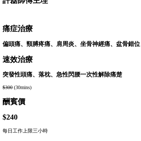
許磊師傅主理
痛症治療
偏頭痛、頸膊疼痛、肩周炎、坐骨神經痛、盆骨錯位
速效治療
突發性頭痛、落枕、急性閃腰一次性解除痛楚
$300
(30mins)
酬賓價
$240
每日工作上限三小時