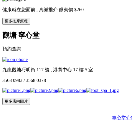
健康就在您面前 , 真誠推介 酬賓價 $260
更多按摩療程
觀塘 寧心堂
預約查詢
九龍觀塘巧明街 117 號 , 港貿中心 17 樓 5 室
3568 0983 / 3568 0378
更多店內圖片
AdmirorGallery 5.0.0
, author/s
Vasiljevski
&
Kekeljevic
.
|
寧心堂介
Secured & Audited by:
Security Audit Systems