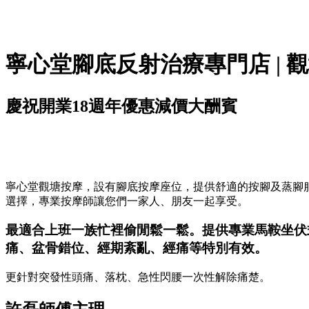
寧心堂腳底反射治療專門店 | 
慶祝開業18週年優惠減價大酬賓
寧心堂觀塘按摩，設有腳底按摩座位，提供舒適的按腳及蒸腳服務
選擇，專業按摩師讓您們一家人、朋友一起享受。
最適合上班一族忙裡偷閒鬆一鬆。提供專業馬鞍坐伏
痛、盆骨錯位、經期紊亂、經痛等特別有效。
更針對突發性頭痛、落枕、急性閃腰一次性解除痛楚。