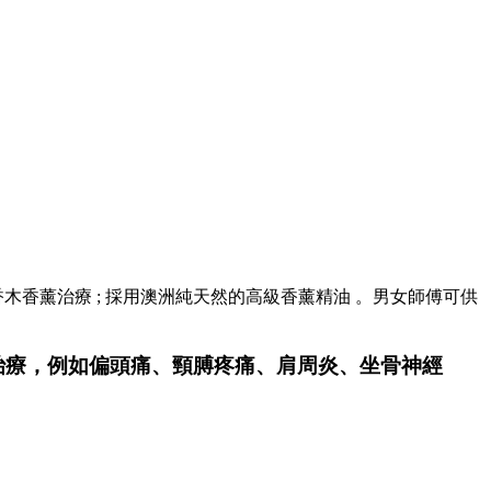
香薰治療 ; 採用澳洲純天然的高級香薰精油 。男女師傅可供
治療，例如偏頭痛、頸膊疼痛、肩周炎、坐骨神經