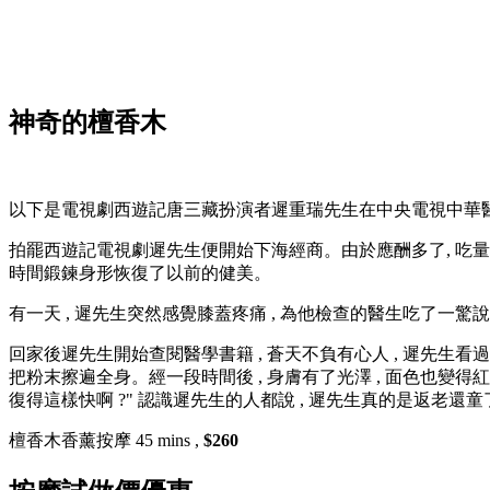
神奇的檀香木
以下是電視劇西遊記唐三藏扮演者遲重瑞先生在中央電視中華
拍罷西遊記電視劇遲先生便開始下海經商。由於應酬多了, 吃量也
時間鍛鍊身形恢復了以前的健美。
有一天 , 遲先生突然感覺膝蓋疼痛 , 為他檢查的醫生吃了一驚說
回家後遲先生開始查閱醫學書籍 , 蒼天不負有心人 , 遲先生看過
把粉末擦遍全身。經一段時間後 , 身膚有了光澤 , 面色也變得
復得這樣快啊 ?" 認識遲先生的人都說 , 遲先生真的是返老還童
檀香木香薰按摩 45 mins ,
$260