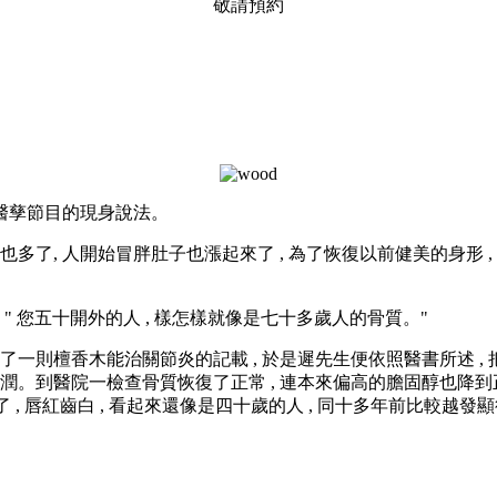
敬請預約
醫孳節目的現身說法。
多了, 人開始冒胖肚子也漲起來了 , 為了恢復以前健美的身形 ,
 " 您五十開外的人 , 樣怎樣就像是七十多歲人的骨質。"
了一則檀香木能治關節炎的記載 , 於是遲先生便依照醫書所述 , 
紅潤。到醫院一檢查骨質恢復了正常 , 連本來偏高的膽固醇也降到
了 , 唇紅齒白 , 看起來還像是四十歲的人 , 同十多年前比較越發