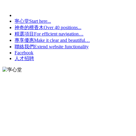
寧心堂
Start here...
神奇的檀香木
Over 40 positions...
精選項目
For efficient navigation…
專享優惠
Make it clear and beautiful…
聯絡我們
Extend website functionality
Facebook
人才招聘