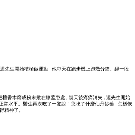
 遲先生開始積極做運動 , 他每天在跑步機上跑幾分鐘。經一段
把檀香木磨成粉末敷在膝蓋患處 , 幾天後疼痛消失 , 遲先生開始
正常水平。醫生再次吃了一驚說 " 您吃了什麼仙丹妙藥 , 怎樣恢
顯得精神了。